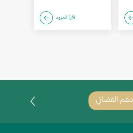
اقرأ المزيد
عم القضائي
يمكنك س