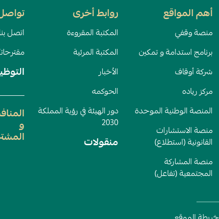
أهم المواقع
روابط أخرى
تواصل 
منصة وقفي
المكتبة المقروءة
اتصل بنا
برنامج استدامة و تمكين
المكتبة المرئية
مقترحات
التوظي
شركة أوقاف
الأخبار
مركز رياده
الحوكمه
المنصة الوطنية الموحدة
دور الهيئة في رؤية المملكة
المناف
2030
و
منصة الاستشارات
المشتر
منقولات
القانونية (استطلاع)
منصة المشاركة
المجتمعية (تفاعل)
خريطة الموقع