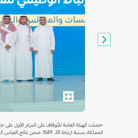
المملكة، بنسبة ارتباط 20. 89%، ضمن نتائج القياس الدوري للارتباط الوظيفي لعام 2023م.