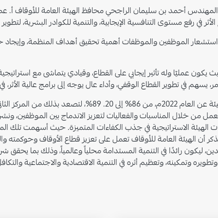
ة المهندس أحمد بن سليمان الراجحي محافظ الهيئة العامة للأوقاف أ. عما
ثر في رفع مستوى التنافسية الإيجابية، والتنمية للكوادر البشرية، لتطوير 
 واستشعار الموظفين والموظفات أهمية تحقيق أهداف المنظمة، وإيجاد ح
ث يكون عمليّا وله تأثير إيجابي على القطاع، وقيادي يتماشى مع استراتيجية
سهم في تطوير القطاع الوقفي، وأداء عال يوجه إلى برامج عالية الأثر، في
وقد ارتفعت نسبة الارتباط الوظيفي لعام 2023م في الهيئة عن العام 
لعمل من خلال المناسبات والفعاليات لتعزيز الاندماج بين الموظفين، ونشر ا
جهات الهيئة الاستراتيجية في جذب الكفاءات المتميزة. حيث أسهمت تلك المب
ُذكر أن الهيئة العامة للأوقاف تعمل على تعزيز قطاع الأوقاف وحوكمته و
 ليكون رائدًا في التنمية المستدامة محلياً وعالمياً، وذلك بما يحقق 
 وتطويره وتمكينه، وتعظيم أثره في التنمية الاقتصادية والاجتماعية والتكاف