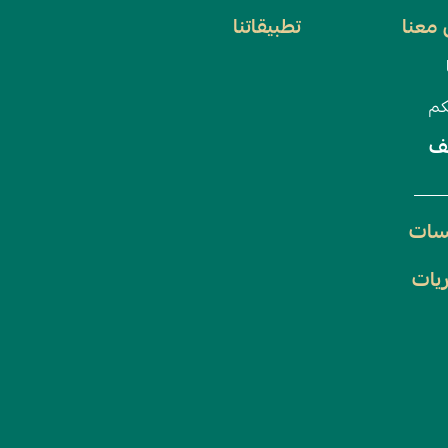
معنا
تطبيقاتنا
كم
ف
سات
يات