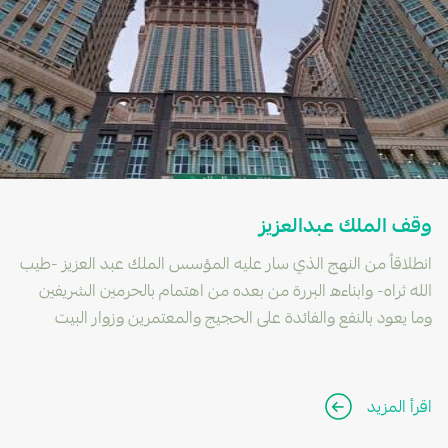
وقف الملك عبدالعزيز
انطلاقاً من النهج الذي سار عليه المؤسس الملك عبد العزيز -طيب
الله ثراه- وابناءه البررة من بعده من اهتمام بالحرمين الشريفين
وما يعود بالنفع والفائدة على الحجيج والمعتمرين وزوار البيت
اقرأ المزيد