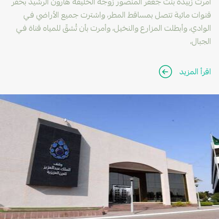
أمرت زبيدة بنت جعفر المنصور زوجة الخليفة هارون الرشيد بحفر
قنوات مائية تتصل بمساقط المطر، واشترت جميع الأراضي فـي
الوادي، وأبطلت المزارع والنخيل، وأمرت بأن تُشقّ للمياه قناة فـي
الجبال،
اقرأ المزيد