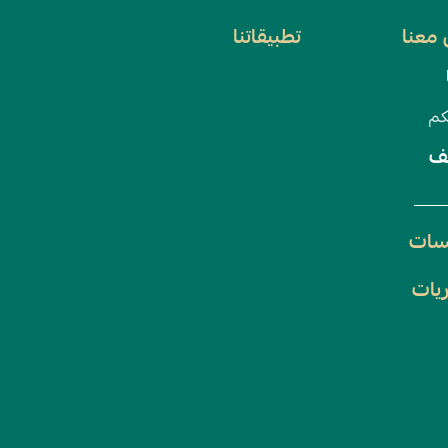
معنا
تطبيقاتنا
كم
ف
سات
يات