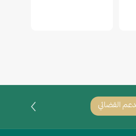
عم القضائي
يمكنك س