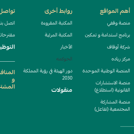
أهم المواقع
روابط أخرى
تواصل 
منصة وقفي
المكتبة المقروءة
اتصل بنا
برنامج استدامة و تمكين
المكتبة المرئية
مقترحات
التوظي
شركة أوقاف
الأخبار
مركز رياده
الحوكمه
المنصة الوطنية الموحدة
دور الهيئة في رؤية المملكة
المناف
2030
و
منصة الاستشارات
المشتر
منقولات
القانونية (استطلاع)
منصة المشاركة
المجتمعية (تفاعل)