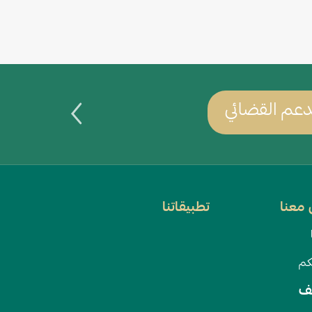
عم القضائي
يمكنك س
معنا
تطبيقاتنا
كم
ف