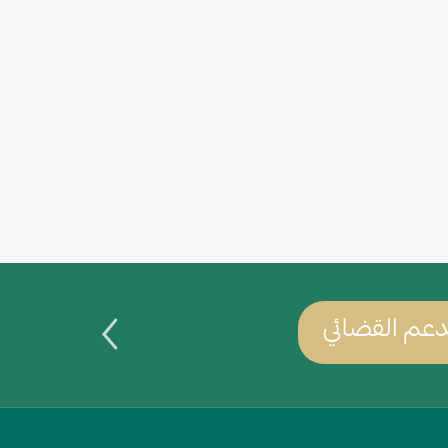
عم القضائي
يمكنك س