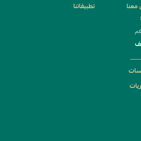
معنا
تطبيقاتنا
كم
ف
سات
يات