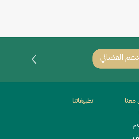
عم القضائي
يمكنك س
معنا
تطبيقاتنا
كم
ف