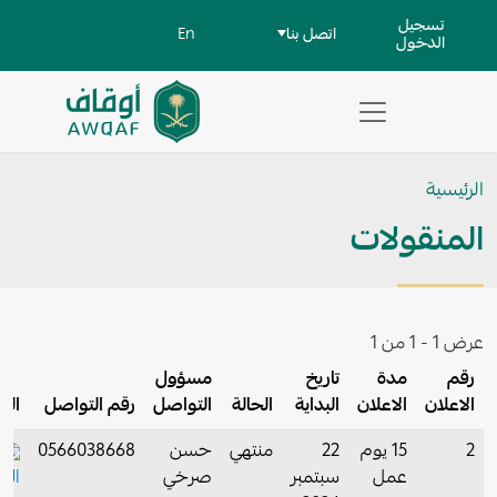
جاوز إلى المحتوى الرئيسي
User account men
تسجيل
اتصل بنا
En
الدخول
تطبيق
مساعد
الرئيسية
للبحث
المنقولات
عرض 1 - 1 من 1
​رقم
مدة
تاريخ
مسؤول
الاعلان
الاعلان
البداية
الحالة
التواصل
رقم التواصل
الت
2
15 يوم
22
منتهي
حسن
0566038668
عمل
سبتمبر
صرخي
الت