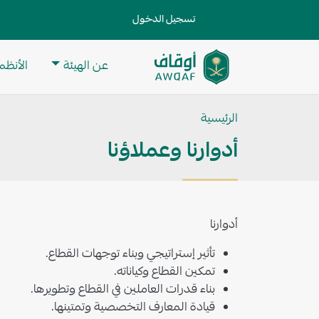
جاوز إلى المحتوى الرئيسي
User account menu
تسجيل الدخول
ain navigation
عن الهيئة
الأنظمة
تطبيق
مساعد
الرئيسية
للبحث
أدوارنا وعملاؤنا
أدوارنا
تأثير إستراتيجي وبناء توجهات القطاع.
تمكين القطاع وكياناته.
بناء قدرات العاملين في القطاع وتطويرها.
قيادة المعارف التخصصية وتمتينها.