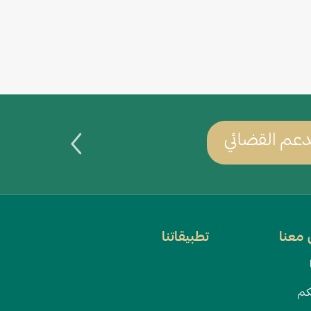
عم القضائي
يمكنك س
معنا
تطبيقاتنا
كم