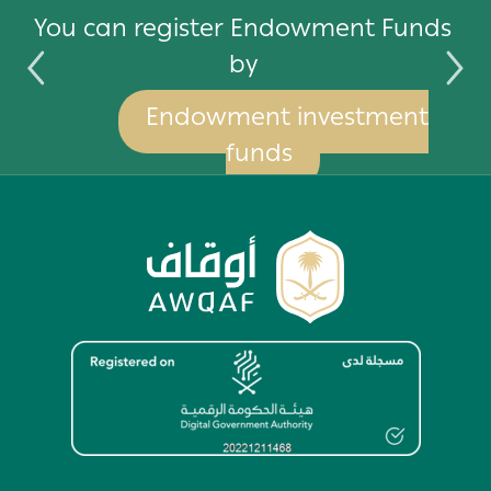
by
You can register Endowment Funds
by
Endowment investment
funds
Image