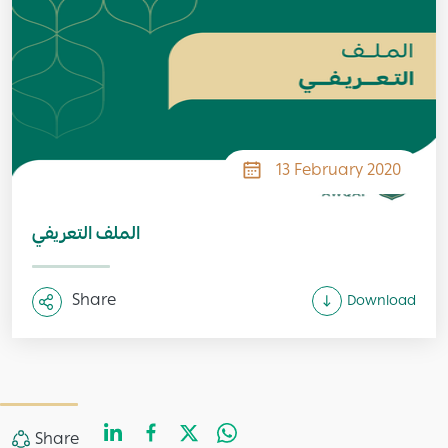
13 February 2020
الملف التعريفي
Share
Download
LinkedIn
Facebook
Twitter
WhatsApp
Share
Share