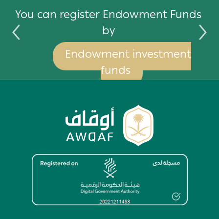
by
You can register Endowment Funds
by
Endowment investment
funds
Image