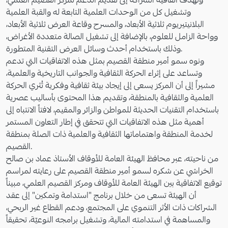
وتهدف اتفاقية الشراكة إلى تقديم الدعم لمركز القصيم العلمي،
وتشغيل كل من الوحدات العلمية التابعة له والقبة العلمية
البلانيتيريوم ثلاثية الأبعاد، والمسرح وقاعة العرض ثلاثية الأبعاد،
وواحة الزامل للعلوم، بالإضافة إلى تشغيل الصالة متعددة الأغراض،
وذلك باستخدام أحدث وسائل العرض التقنية المتطورة.
ونوه سمو أمير منطقة القصيم بمثل هذه الاتفاقيات التي تدعم
وتساعد على إثراء الحركة الثقافية والجوانب التاريخية والعلمية،
مشيراً إلى أن المركز يسعى إلى إيجاد بيئة ثقافية وفكرية تُثري الحركة
العلمية والثقافية بالمنطقة، وتقديم هذا المحتوى بأساليب عصرية
باستخدام التقنيات الحديثة للمواطن والزائر والمقيم، لافتاً الانتباه إلى
أهمية مثل هذه الاتفاقيات التي تتحقق في إطار التعاون المستمر
لخدمة المنطقة واهتماماتها الثقافية والعلمية ذات الصلة بمنطقة
القصيم.
من ناحيته، عبر محافظ الهيئة العامة للأوقاف الأستاذ عماد بن صالح
الخراشي عن شكره لسمو أمير منطقة القصيم على رعايته لمراسم
توقيع الاتفاقية بين الهيئة العامة للأوقاف ومركز القصيم العلمي، مبيناً
أن الهيئة تسعى من خلال برنامج "استدامة وتمكين" إلى عقد
الشراكات ذات الأثر التنموي على المجتمع، ودعم القطاع غير الربحي،
والمساهمة في استدامته المالية، وتشغيل برامجه النوعيّة، تحقيقاً