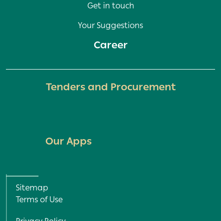
Get in touch
Your Suggestions
Career
Tenders and Procurement
Our Apps
Policy and Terms menu
Sitemap
Terms of Use