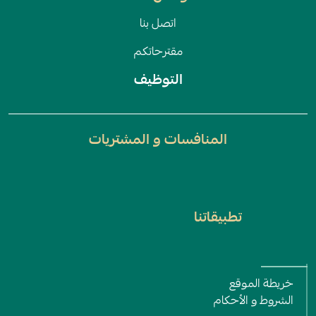
اتصل بنا
مقترحاتكم
التوظيف
المنافسات و المشتريات
تطبيقاتنا
Electronic Services
خريطة الموقع
الشروط و اﻷحكام